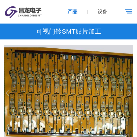
产品
设备
|
可视门铃SMT贴片加工
1
/
1