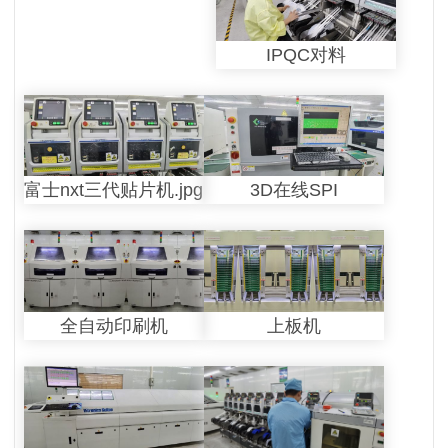
IPQC对料
富士nxt三代贴片机.jpg
3D在线SPI
全自动印刷机
上板机